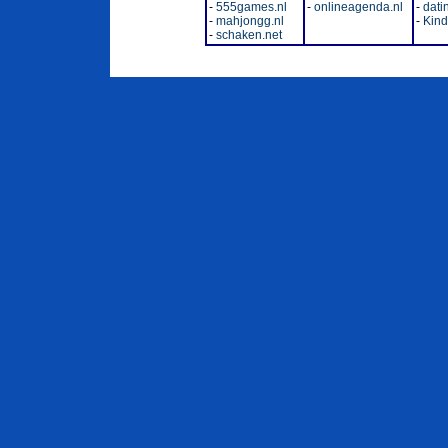
-
555games.nl
-
onlineagenda.nl
-
dati
-
mahjongg.nl
-
Kinde
-
schaken.net