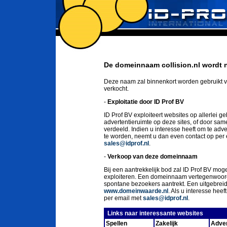
De domeinnaam collision.nl wordt n
Deze naam zal binnenkort worden gebruikt v
verkocht.
-
Exploitatie door ID Prof BV
ID Prof BV exploiteert websites op allerlei g
advertentieruimte op deze sites, of door sa
verdeeld. Indien u interesse heeft om te ad
te worden, neemt u dan even contact op per
sales@idprof.nl
.
-
Verkoop van deze domeinnaam
Bij een aantrekkelijk bod zal ID Prof BV moge
exploiteren. Een domeinnaam vertegenwoord
spontane bezoekers aantrekt. Een uitgebrei
www.domeinwaarde.nl
. Als u interesse he
per email met
sales@idprof.nl
.
Links naar interessante websites
Spellen
Zakelijk
Adver